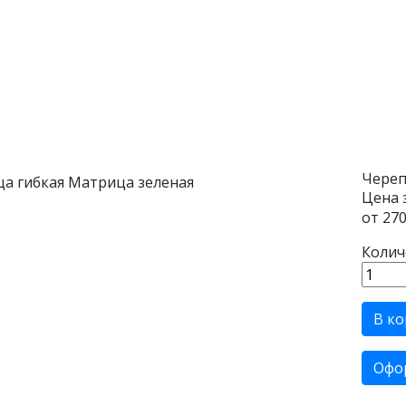
Череп
Цена 
от
270
Колич
В ко
Офо