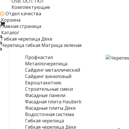
OSB. ОСП. ГКЛ
Комплектующие
Отдел качества
Корзина
Главная страница
Каталог
Гибкая черепица Дёке
Черепица гибкая Матрица зеленая
Профнастил
Металлочерепица
Сайдинг металлический
Сайдинг виниловый
Евроштакетник
Строительные смеси
Фасадные панели
Фасадная плита Hauberk
Фасадные плиты Дёке
Водосточная система
Гибкая черепица
Гибкая черепица Дёке