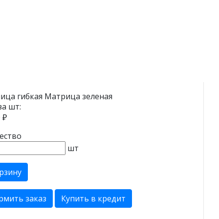
ица гибкая Матрица зеленая
за шт:
 ₽
ество
шт
рзину
рмить заказ
Купить в кредит