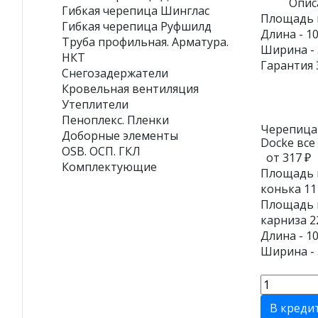
Опис
Гибкая черепица Шинглас
Площадь 
Гибкая черепица Руфшилд
Длина - 1
Труба профильная. Арматура.
Ширина - 
НКТ
Гарантия 
Снегозадержатели
Кровельная вентиляция
Утеплители
Пеноплекс. Пленки
Черепица
Доборные элементы
Docke все
OSB. ОСП. ГКЛ
от 317 ₽
Комплектующие
Площадь 
конька 11 
Площадь 
карниза 22
Длина - 1
Ширина - 
В креди