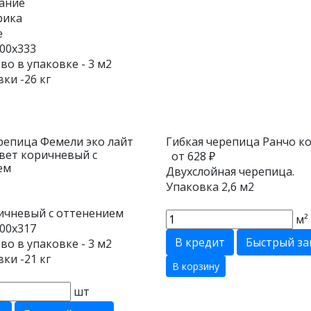
ание
рика
е
00х333
во в упаковке - 3 м2
вки -26 кг
репица Фемели эко лайт
Гибкая черепица Ранчо к
вет коричневый с
от 628 ₽
ем
Двухслойная черепица.
Упаковка 2,6 м2
ичневый с оттенением
м²
00х317
В кредит
Быстрый за
во в упаковке - 3 м2
вки -21 кг
В корзину
шт