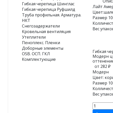
Опис
Гибкая черепица Шинглас
Лайт Аме
Гибкая черепица Руфшилд
Цвет:шал
Труба профильная. Арматура.
Размер 10
НКТ
Колличест
Снегозадержатели
Вес упако
Кровельная вентиляция
Утеплители
Пеноплекс. Пленки
Доборные элементы
Гибкая че
OSB. ОСП. ГКЛ
Модерн ц
Комплектующие
оттенени
от 282 ₽
Модерн
Цвет: кор
Размер 10
Колличест
Вес упако