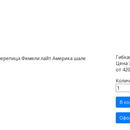
Гибка
Цена 
от
420
Колич
В ко
Офо