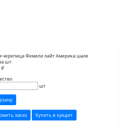
я черепица Фемели лайт Америка шале
за шт:
 ₽
ество
шт
рзину
рмить заказ
Купить в кредит