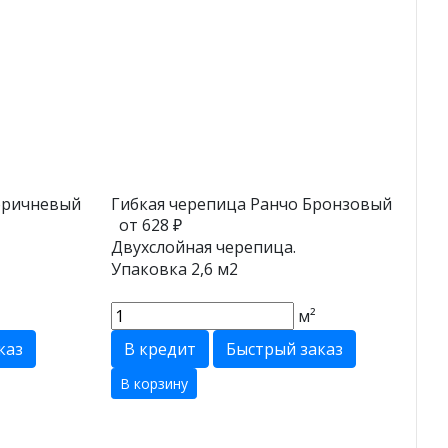
оричневый
Гибкая черепица Ранчо Бронзовый
от 628 ₽
Двухслойная черепица.
Упаковка 2,6 м2
м²
каз
В кредит
Быстрый заказ
В корзину