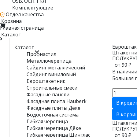
OSB. ОСП. ГКЛ
Комплектующие
Отдел качества
Корзина
Главная страница
Каталог
Евроштак
Каталог
Штакетн
Профнастил
ПОЛУКРУ
Металлочерепица
от 90 ₽
Сайдинг металлический
В наличии
Сайдинг виниловый
Большая п
Евроштакетник
Строительные смеси
Фасадные панели
Фасадная плита Hauberk
В креди
Фасадные плиты Дёке
В корзи
Водосточная система
Гибкая черепица
Штакетн
Гибкая черепица Дёке
ПОЛУКРУ
Гибкая черепица Шинглас
от 90 ₽