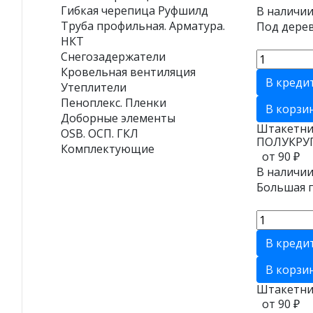
Гибкая черепица Руфшилд
В наличии
Труба профильная. Арматура.
Под дерев
НКТ
Снегозадержатели
Кровельная вентиляция
В креди
Утеплители
Пеноплекс. Пленки
В корзи
Доборные элементы
Штакетни
OSB. ОСП. ГКЛ
ПОЛУКРУ
Комплектующие
от 90 ₽
В наличии
Большая п
В креди
В корзи
Штакетни
от 90 ₽