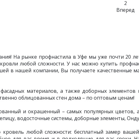
2
Вперед
ния! На рынке профнастила в Уфе мы уже почти 20 лет
кровли любой сложности. У нас можно купить профнас
ашей в нашей компании, Вы получаете качественные м
асадных материалов, а также доборных элементов и 
твенно облицованных стен дома – по оптовым ценам!
ованный и окрашенный – самых популярных цветов, а 
епицу, водосточные системы, доборные элементы, Ондул
ю кровель любой сложности: бесплатный замер вашей
ное для вас время и в подходящие для вас сроки. 