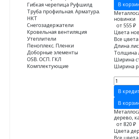
В корзи
Гибкая черепица Руфшилд
Труба профильная. Арматура.
Металлос
НКТ
новинки
Снегозадержатели
от 555 ₽
Кровельная вентиляция
Цвета нов
Утеплители
Все цвета
Пеноплекс. Пленки
Длина лис
Доборные элементы
Толщина л
OSB. ОСП. ГКЛ
Ширина ст
Комплектующие
Ширина ра
В креди
В корзи
Металлос
дерево, к
от 820 ₽
Цвета дер
Все цвета