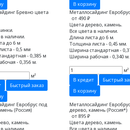
ну
В корзину
айдинг Бревно цвета
Металлосайдинг Евробру
от 490 ₽
Цвета дерево, камень.
инки.
Все цвета в наличии.
 в наличии.
Длина листа до 6 м.
та до 6 м
Толщина листа - 0,45 мм.
иста - 0,5 мм
Ширина стандартная - 0,3
андартная - 0,385 м
Ширина рабочая - 0,340 м.
бочая - 0,356 м.
м²
м²
В кредит
Быстрый за
т
Быстрый заказ
В корзину
ну
айдинг Евробрус под
Металлосайдинг Евробрус
амень (Россия)
дерево, камень (Россия*)
от 895 ₽
ево, камень.
Цвета дерево, камень.
 в наличии.
Все цвета в наличии.