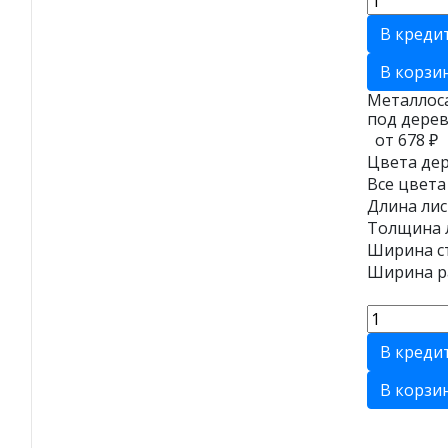
В креди
В корзи
Металлос
под дерев
от 678 ₽
Цвета дер
Все цвета
Длина лис
Толщина л
Ширина ст
Ширина ра
В креди
В корзи