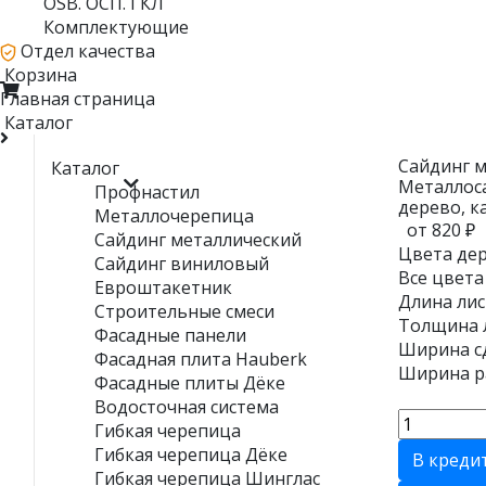
OSB. ОСП. ГКЛ
Комплектующие
Отдел качества
Корзина
Главная страница
Каталог
Сайдинг 
Каталог
Металлос
Профнастил
дерево, к
Металлочерепица
от 820 ₽
Сайдинг металлический
Цвета дер
Сайдинг виниловый
Все цвета
Евроштакетник
Длина лис
Строительные смеси
Толщина л
Фасадные панели
Ширина сд
Фасадная плита Hauberk
Ширина ра
Фасадные плиты Дёке
Водосточная система
Гибкая черепица
Гибкая черепица Дёке
В креди
Гибкая черепица Шинглас