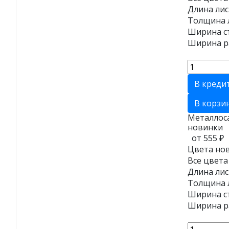
Длина лис
Толщина л
Ширина ст
Ширина ра
В креди
В корзи
Металлос
новинки
от 555 ₽
Цвета нов
Все цвета
Длина лис
Толщина л
Ширина ст
Ширина ра