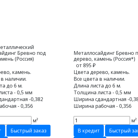
металлический
айдинг Бревно под
Металлосайдинг Бревно 
амень (Россия)
дерево, камень (Россия*)
от 895 ₽
ево, камень.
Цвета дерево, камень.
 в наличии.
Все цвета в наличии.
та до 6 м.
Длина листа до 6 м.
иста - 0,5 мм
Толщина листа - 0,5 мм
андартная -0,382
Ширина сдандартная -0,3
бочая - 0,356
Ширина рабочая - 0,356
м²
м²
т
Быстрый заказ
В кредит
Быстрый за