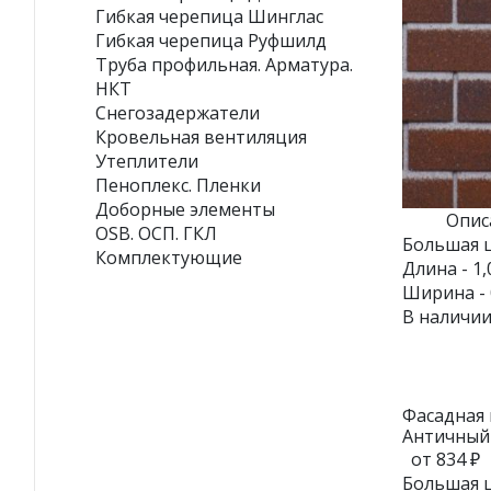
Гибкая черепица Шинглас
Гибкая черепица Руфшилд
Труба профильная. Арматура.
НКТ
Снегозадержатели
Кровельная вентиляция
Утеплители
Пеноплекс. Пленки
Доборные элементы
Опис
OSB. ОСП. ГКЛ
Большая ц
Комплектующие
Длина - 1,
Ширина - 
В наличии
Фасадная
Античный
от 834 ₽
Большая ц