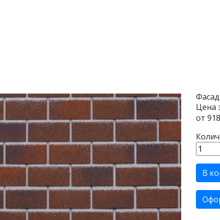
Фасад
Цена 
от
918
Колич
В ко
Офо