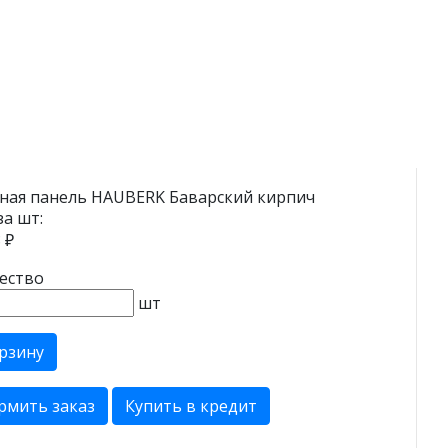
ная панель HAUBERK Баварский кирпич
за шт:
 ₽
ество
шт
рзину
рмить заказ
Купить в кредит