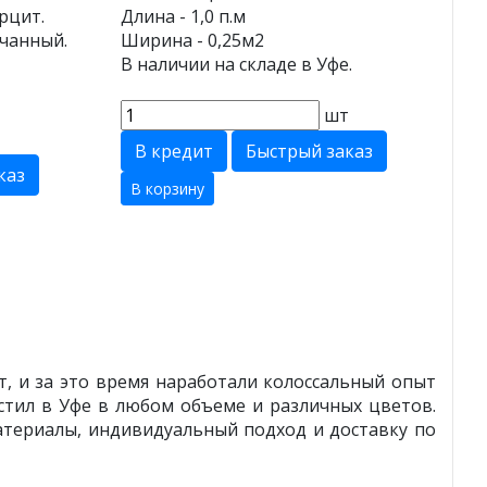
рцит.
Длина - 1,0 п.м
чанный.
Ширина - 0,25м2
В наличии на складе в Уфе.
шт
т
В кредит
Быстрый заказ
каз
В корзину
, и за это время наработали колоссальный опыт
тил в Уфе в любом объеме и различных цветов.
атериалы, индивидуальный подход и доставку по