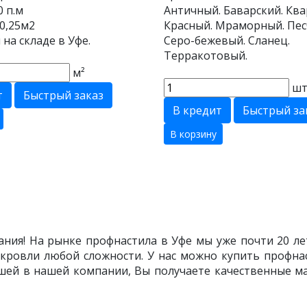
0 п.м
Античный. Баварский. Ква
0,25м2
Красный. Мраморный. Пес
 на складе в Уфе.
Серо-бежевый. Сланец.
Терракотовый.
м²
ш
т
Быстрый заказ
В кредит
Быстрый за
В корзину
ния! На рынке профнастила в Уфе мы уже почти 20 лет
кровли любой сложности. У нас можно купить профнас
ашей в нашей компании, Вы получаете качественные м